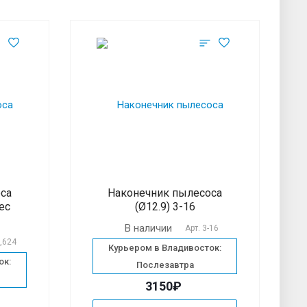
са
Наконечник пылесоса
dec
(Ø12.9) 3-16
В наличии
Арт.
3-16
8,624
Курьером в Владивосток:
ок:
Послезавтра
3150₽