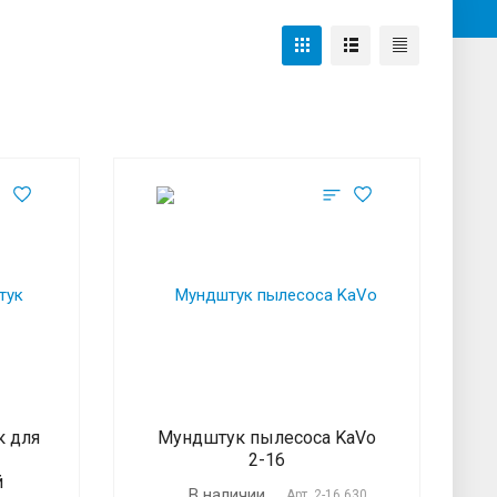
к для
Мундштук пылесоса KaVo
2-16
й
В наличии
Арт.
2-16,630