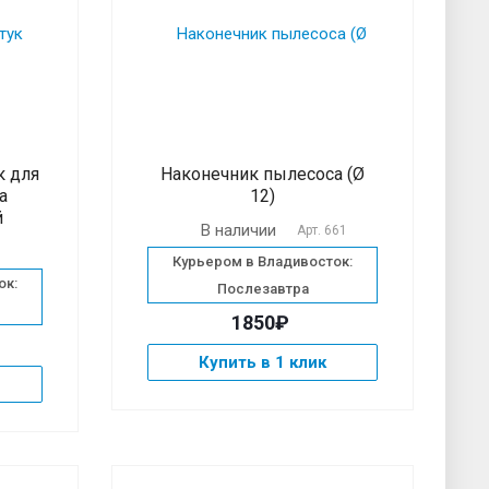
к для
Наконечник пылесоса (Ø
a
12)
й
В наличии
Арт.
661
Курьером в Владивосток:
ок:
Послезавтра
1850₽
Купить в 1 клик