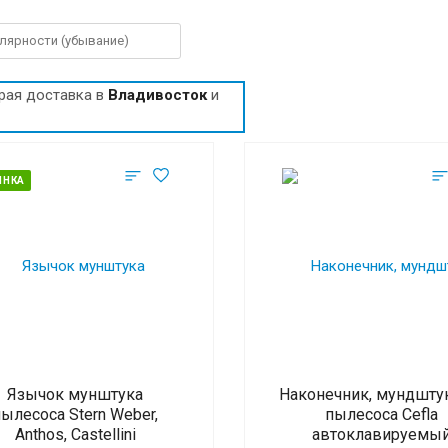
рая доставка в
Владивосток
и
ИНКА
Язычок мунштука
Наконечник, мундшту
пылесоса Stern Weber,
пылесоса Cefla
Anthos, Castellini
автоклавируемы