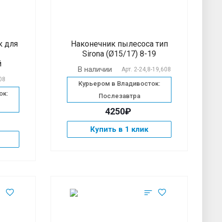
к для
Наконечник пылесоса тип
Sirona (Ø15/17) 8-19
й
В наличии
Арт.
2-24,8-19,608
08
Курьером в Владивосток:
ок:
Послезавтра
4250₽
Купить в 1 клик